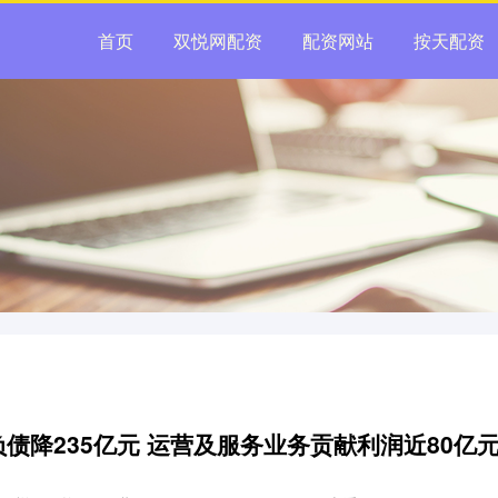
首页
双悦网配资
配资网站
按天配资
负债降235亿元 运营及服务业务贡献利润近80亿