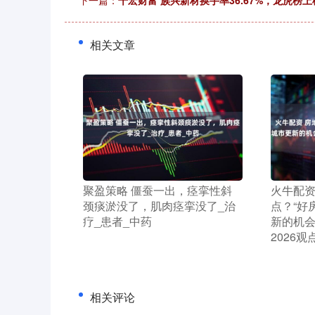
下一篇：
千宏财富 族兴新材换手率36.67%，龙虎榜上机
相关文章
​聚盈策略 僵蚕一出，痉挛性斜
​火牛配
颈痰淤没了，肌肉痉挛没了_治
点？“好
疗_患者_中药
新的机会
2026
相关评论