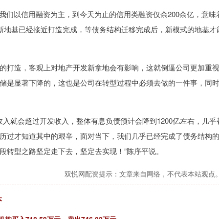
往我们以信用融资为主，到今天为止的信用类融资仅余200余亿，意味
的新地基已经接近打造完成，等债务结构迁移完成后，新模式的地基才
的打造，客观上对地产开发新拿地会有影响，这就倒逼公司更加重
储是显著下降的，这也是公司在转型过程中必须去做的一件事，同
务收入就会超过开发收入，整体有息负债预计会降到1200亿左右，几乎
历过才知道其中的艰辛，面对当下，我们几乎已经完成了债务结构
段转型之路坚定走下去，坚定去实现！”陈序平说。
双悦网配资提示：文章来自网络，不代表本站观点
本