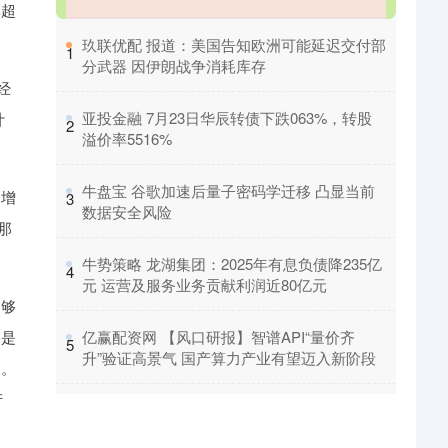
率超
​玖联优配 报道：美国告知欧洲可能延迟交付部
1
分武器 因伊朗战争消耗库存
经
​亚投金融 7月23日华辰转债下跌063%，转股
计
2
溢价率5516%
​牛盘宝 谷歌加速后量子密码学迁移 凸显当前
的增
3
数据安全风险
那
​牛势策略 龙湖集团：2025年有息负债降235亿
4
元 运营及服务业务贡献利润近80亿元
足够
移是
​亿赢配资网 【风口研报】智谱API“量价齐
5
升”验证高景气 国产算力产业有望迈入新阶段
的。
产