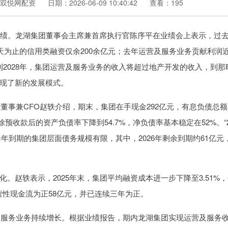
双悦网配资
日期：2026-06-09 10:40:42
查看：195
年全年业绩。龙湖集团董事会主席兼首席执行官陈序平在业绩会上表示，过
天为止的信用类融资仅余200余亿元；去年运营及服务业务贡献利润近
到2028年，集团运营及服务业务的收入将超过地产开发的收入，到那
现了新的发展模式。
董事兼CFO赵轶介绍，期末，集团在手现金292亿元，有息负债总额
剔除预收款后的资产负债率下降到54.7%，净负债率基本稳定在52%。“
每年到期的集团层面债务规模有限，其中，2026年剩余到期约61亿元
。赵轶表示，2025年末，集团平均融资成本进一步下降至3.51%
经营性现金流为正58亿元，并已连续三年为正。
营及服务业务持续增长。根据业绩报告，期内龙湖集团实现运营及服务