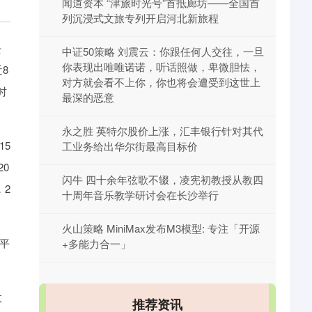
闻道资本 “津旅时光号”首抵廊坊——全国首
列沉浸式文旅专列开启河北新旅程
去
中证50策略 刘震云：你跟任何人交往，一旦
你表现出唯唯诺诺，听话照做，卑微胆怯，
8
对方就会看不上你，你也将会遭受到这世上
时
最深的恶意
永之胜 英特尔股价上涨，汇丰银行针对其代
15
工业务给出华尔街最高目标价
20
闪牛 四十余年弦歌不辍，凌宪初教授从教四
，2
十周年音乐教学研讨会在长沙举行
火山策略 MiniMax发布M3模型: 专注「开源
，平
+多能力合一」
收
推荐资讯