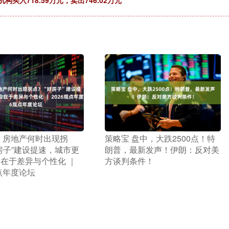
构买入718.59万元，卖出746.02万元
资 房地产何时出现拐
​策略宝 盘中，大跌2500点！特
房子”建设提速，城市更
朗普，最新发声！伊朗：反对美
在于差异与个性化 ｜
方谈判条件！
观点年度论坛