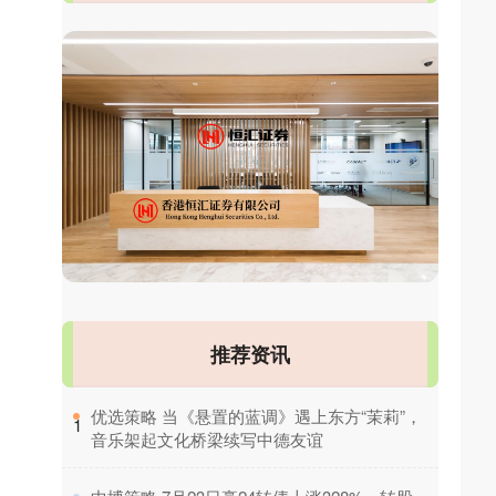
推荐资讯
​优选策略 当《悬置的蓝调》遇上东方“茉莉”，
1
音乐架起文化桥梁续写中德友谊