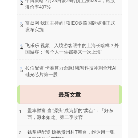
​中博策略 7月23日豪24转债上涨328%，转股
2
溢价率407%
​富盈网 我国主持的1项IEC铁路国际标准正式
3
发布实施
​飞乐乐 视频｜入境游客眼中的上海长啥样？外
4
国游客：“每个人一生都要来一次上海”
​拉伯配资 卡准算力命脉! 曦智科技冲刺全球AI
5
硅光芯片第一股
最新文章
盈丰财富 当“源头”成为新的“卖点”：「好东
1
西，源来如此」第二季收官
钱掌柜配资 惊艳贵州村T舞台，维达用一张
2