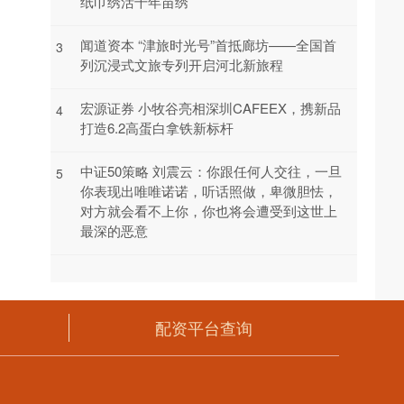
纸巾绣活千年苗绣
闻道资本 “津旅时光号”首抵廊坊——全国首
3
列沉浸式文旅专列开启河北新旅程
宏源证券 小牧谷亮相深圳CAFEEX，携新品
4
打造6.2高蛋白拿铁新标杆
中证50策略 刘震云：你跟任何人交往，一旦
5
你表现出唯唯诺诺，听话照做，卑微胆怯，
对方就会看不上你，你也将会遭受到这世上
最深的恶意
配资平台查询