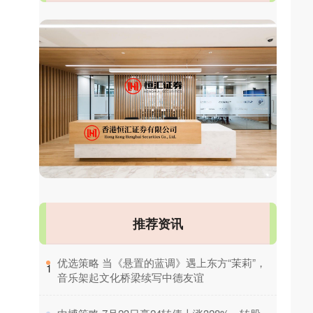
推荐资讯
​优选策略 当《悬置的蓝调》遇上东方“茉莉”，
1
音乐架起文化桥梁续写中德友谊