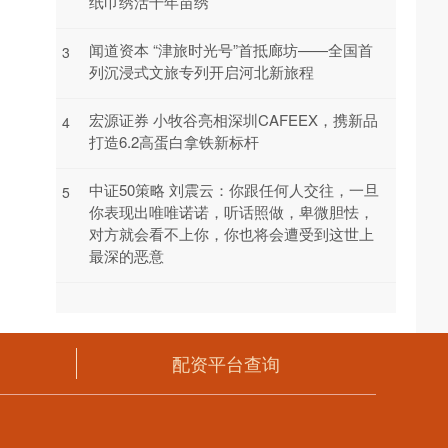
纸巾绣活千年苗绣
闻道资本 “津旅时光号”首抵廊坊——全国首
3
列沉浸式文旅专列开启河北新旅程
宏源证券 小牧谷亮相深圳CAFEEX，携新品
4
打造6.2高蛋白拿铁新标杆
中证50策略 刘震云：你跟任何人交往，一旦
5
你表现出唯唯诺诺，听话照做，卑微胆怯，
对方就会看不上你，你也将会遭受到这世上
最深的恶意
配资平台查询