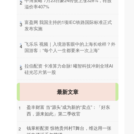
​中博策略 7月23日豪24转债上涨328%，转股
2
溢价率407%
​富盈网 我国主持的1项IEC铁路国际标准正式
3
发布实施
​飞乐乐 视频｜入境游客眼中的上海长啥样？外
4
国游客：“每个人一生都要来一次上海”
​拉伯配资 卡准算力命脉! 曦智科技冲刺全球AI
5
硅光芯片第一股
最新文章
盈丰财富 当“源头”成为新的“卖点”：「好东
1
西，源来如此」第二季收官
钱掌柜配资 惊艳贵州村T舞台，维达用一张
2