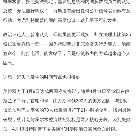
概率极低。按照宪法规定，需要副总统和内阁多数成员共同认定
总统＂无法履行职权＂。万斯没有给出任何公开信号表明他有意
行动。考虑到特朗普内阁的高度忠诚，这几乎不可能发生。
政治评论人士普遍认为，弹劾虽然更不现实，却在法理上比第25
修正案更靠谱一些——因为特朗普并非完全丧失行为能力，他能
签命令、能打电话、能发帖子，只是行使权力的方式越来越令人
困惑。
这场＂消失＂发生的时间节点也很微妙。
美伊双方于4月8日达成两周停火协议，随后4月11日至12日在伊
斯兰堡举行了首轮和谈，由万斯率领300人的美方团队，与伊朗
议长加利巴夫率领的70人代表团进行了21小时的谈判。谈判最终
破裂，核计划与霍尔木兹海峡控制权是两大核心分歧。谈判失败
后，4月13日特朗普下令美海军对伊朗港口实施全面封锁。