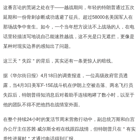
这番言论的荒诞之处在于——越战期间，年轻的特朗普通过五次
延期和一份骨刺诊断成功逃避了征兵。超过58000名美国军人在
那场战争中丧生。如今，一个当年想方设法不上战场的人，在电
话里轻描淡写地说自己能速胜越战，这不光是口无遮拦，更像是
某种对现实边界的感知出了问题。
这三天＂失踪＂的背后，其实还有一条更惊人的暗线。
据《华尔街日报》4月18日的调查报道，一位高级政府官员透
露，当4月3日美军F-15E战斗机在伊朗上空被击落、两名飞行员
失踪后，特朗普得知消息后对着助手连续咆哮了数小时，以至于
他的团队不得不把他挡在战情室外面。
在整个持续24小时的复活节周末营救行动中，副总统万斯和白宫
办公厅主任苏茜·威尔斯全程在线跟踪战情，但特朗普只在＂有实
质性进展时＂才通过电话得到汇报。