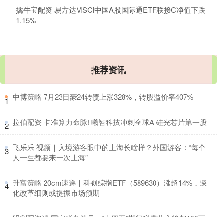
擒牛宝配资 易方达MSCI中国A股国际通ETF联接C净值下跌
1.15%
推荐资讯
​中博策略 7月23日豪24转债上涨328%，转股溢价率407%
1
​拉伯配资 卡准算力命脉! 曦智科技冲刺全球AI硅光芯片第一股
2
​飞乐乐 视频｜入境游客眼中的上海长啥样？外国游客：“每个
3
人一生都要来一次上海”
​升富策略 20cm速递｜科创综指ETF（589630）涨超14%，深
4
化改革细则或提振市场预期