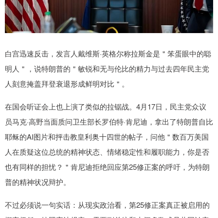
白宫迅速反击，发言人戴维斯·英格尔称拉斯金是＂笨蛋眼中的聪
明人＂，说特朗普的＂敏锐和无与伦比的精力与过去四年民主党
人刻意掩盖拜登衰退形成鲜明对比＂。
在国会听证会上也上演了类似的拉锯战。4月17日，民主党众议
员马克·高野当面质问卫生部长罗伯特·肯尼迪，拿出了特朗普自比
耶稣的AI图片和抨击教皇利奥十四世的帖子，问他＂数百万美国
人在质疑这位总统的精神状态、情绪稳定性和履职能力，你是否
也有同样的担忧？＂肯尼迪拒绝回应第25修正案的呼吁，为特朗
普的精神状况辩护。
不过必须说一句实话：从现实政治看，第25修正案真正被启用的