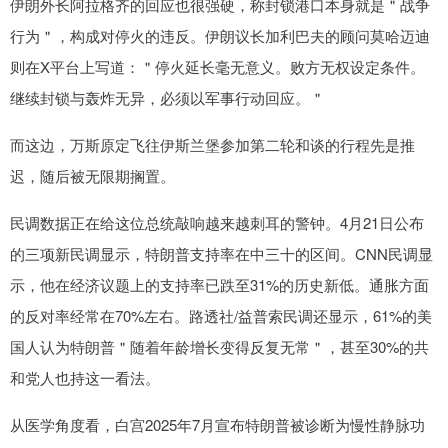
伊朗外长阿拉格齐的回应也很强硬，称封锁港口本身就是＂战争
行为＂，构成对停火的违反。伊朗议长加利巴夫的顾问莫哈迈迪
则在X平台上写道：＂停火延长毫无意义。败方无权设定条件。
继续封锁与轰炸无异，必须以军事行动回应。＂
而这边，万斯原定飞往伊斯兰堡参加第二轮和谈的行程先是推
迟，随后被无限期搁置。
民调数据正在给这位总统敲响越来越刺耳的警钟。4月21日公布
的三项新民调显示，特朗普支持率在中三十的区间。CNN民调显
示，他在经济议题上的支持率已跌至31%的历史新低。通胀方面
的反对率经常在70%左右。路透社/益普索民调还显示，61%的美
国人认为特朗普＂随着年龄增长变得反复无常＂，甚至30%的共
和党人也持这一看法。
从医学角度看，白宫2025年7月宣布特朗普被诊断为慢性静脉功