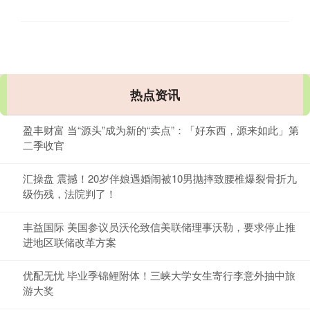
热点资讯
盈丰财富 当“源头”成为新的“卖点”：「好东西，源来如此」第
二季收官
汇操盘 震撼！20岁伴娘遇婚闹被10男抛摔致腰椎爆裂骨折九
级伤残，法院判了！
丰益国际 美国参议员沃伦致信美联储理事沃勒，要求停止推
进地区联储改革方案
优配无忧 毕业季锦鲤附体！三峡大学女生寄行李意外抽中旅
游大奖