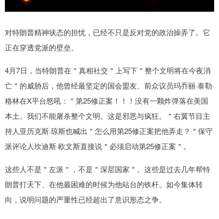
对特朗普精神状态的担忧，已经不只是反对党的政治操弄了。它
正在穿透党派的壁垒。
4月7日，当特朗普在＂真相社交＂上写下＂整个文明将在今夜消
亡＂的威胁后，他曾经最坚定的国会盟友、前众议员玛乔丽·泰勒·
格林在X平台怒吼：＂第25修正案！！！没有一颗炸弹落在美国
本土。我们不能屠杀整个文明。这是邪恶与疯狂。＂右翼节目主
持人亚历克斯·琼斯也喊出＂怎么用第25修正案把他弄走？＂保守
派评论人坎迪斯·欧文斯直接说＂必须启动第25修正案＂。
这些人不是＂左派＂，不是＂深层国家＂。这些是过去几年帮特
朗普打天下、在他最困难的时候为他站台的铁杆。如今集体转
向，说明问题的严重性已经超出了意识形态之争。