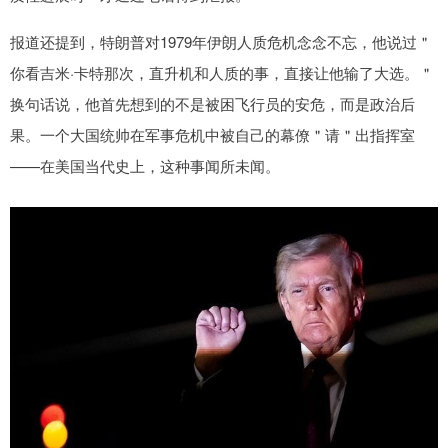
报道还提到，特朗普对1979年伊朗人质危机念念不忘，他说过＂
你看吉米·卡特那次，直升机和人质的事，直接让他输了大选。＂
换句话说，他首先想到的不是被困飞行员的安危，而是政治后
果。一个大国统帅在军事危机中被自己的幕僚＂请＂出指挥室
——在美国当代史上，这种事闻所未闻。