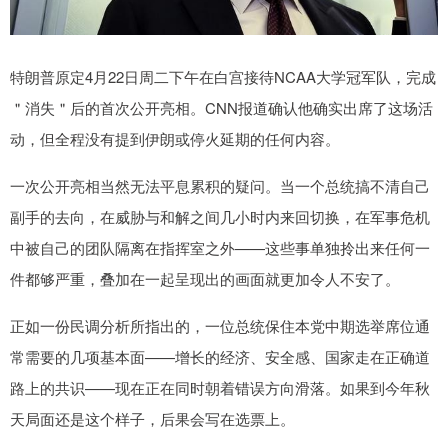
特朗普原定4月22日周二下午在白宫接待NCAA大学冠军队，完成
＂消失＂后的首次公开亮相。CNN报道确认他确实出席了这场活
动，但全程没有提到伊朗或停火延期的任何内容。
一次公开亮相当然无法平息累积的疑问。当一个总统搞不清自己
副手的去向，在威胁与和解之间几小时内来回切换，在军事危机
中被自己的团队隔离在指挥室之外——这些事单独拎出来任何一
件都够严重，叠加在一起呈现出的画面就更加令人不安了。
正如一份民调分析所指出的，一位总统保住本党中期选举席位通
常需要的几项基本面——增长的经济、安全感、国家走在正确道
路上的共识——现在正在同时朝着错误方向滑落。如果到今年秋
天局面还是这个样子，后果会写在选票上。